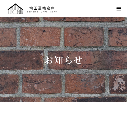
お
知
ら
せ