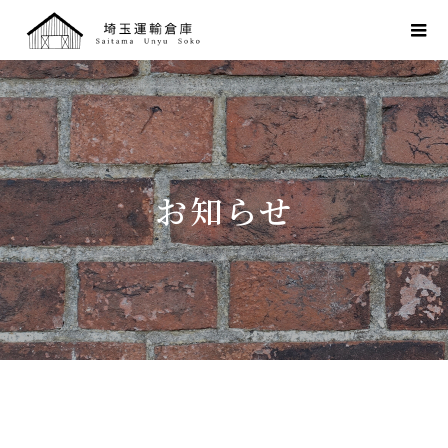
お
知
ら
せ